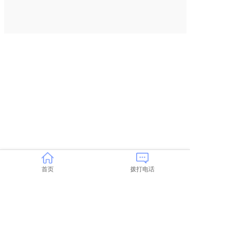
首页
拨打电话
Copyright © 1995-202X Company name All rights reserved.
粤ICP备2022042557号