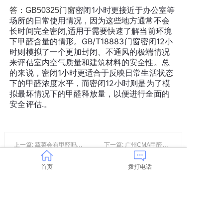
密闭1小时更接近于办公室等
答：GB50325门窗
场所的日常使用情况，因为这些地方通常不会
长时间完全密闭,
适用于需要快速了解当前环境
下甲醛含量的情形。GB/T18883门窗
密闭12小
时则模拟了一个更加封闭、不通风的极端情况
来评估室内空气质量和建筑材料的安全性。
总
的来说，密闭1小时更适合于反映日常生活状态
下的甲醛浓度水平，而密闭12小时则是为了模
拟最坏情况下的甲醛释放量，以便进行全面的
安全评估.。
上一篇: 蔬菜会有甲醛吗？我们如何守护好自己和家人的饮食健康
下一篇: 广州CMA甲醛检测常见的5种方法
首页
拨打电话
Copyright © 1995-202X Company name All rights reserved.
粤ICP备2022042557号