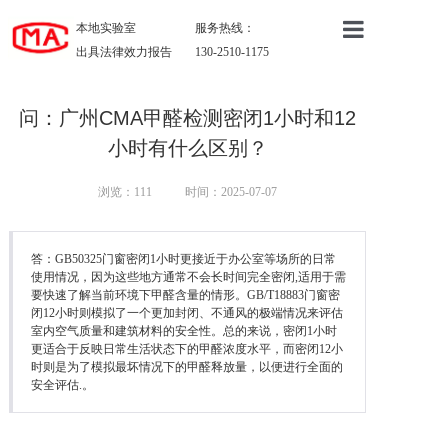
本地实验室
服务热线：
出具法律效力报告
130-2510-1175
首页
关于我们
问：广州CMA甲醛检测密闭1小时和12
小时有什么区别？
服务项目
浏览：
111
时间：2025-07-07
成功案例
行业资讯
答：GB50325门窗密闭1小时更接近于办公室等场所的日常
使用情况，因为这些地方通常不会长时间完全密闭,适用于需
联系我们
要快速了解当前环境下甲醛含量的情形。GB/T18883门窗密
闭12小时则模拟了一个更加封闭、不通风的极端情况来评估
室内空气质量和建筑材料的安全性。总的来说，密闭1小时
更适合于反映日常生活状态下的甲醛浓度水平，而密闭12小
时则是为了模拟最坏情况下的甲醛释放量，以便进行全面的
安全评估.。