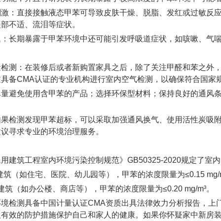
刺激：直接接触液态甲苯可导致皮肤干燥、脱脂、发红或过敏反
眼部不适、流泪等症状。
题：长期暴露于甲苯环境中还可能引发呼吸道症状，如咳嗽、气
量检测：在装修后或者新购置家具之后，除了关注甲醛和苯之外
过具备CMA认证的专业机构进行室内空气检测，以确保符合国家
尽量避免使用含甲苯的产品；选择环保型材料；保持良好的通风
如果检测发现甲苯超标，可以采取加强通风换气、使用活性炭吸
建议寻求专业的环境治理服务。
用建筑工程室内环境污染控制规范》GB50325-2020规定了
建筑（如住宅、医院、幼儿园等），甲苯的浓度限量为≤0.15 mg/
建筑（如办公楼、商店等），甲苯的浓度限量为≤0.20 mg/m³。
境检测具备中国计量认证CMA资质出具法律效力分析报告
，
上
取有效的防护措施保护自己和家人的健康。如果你怀疑家中新房