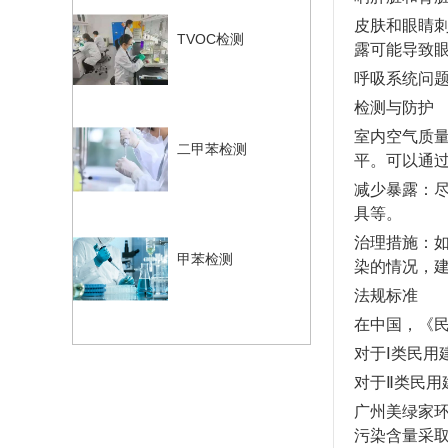
皮肤和眼睛
TVOC检测
露可能导致
呼吸系统问
检测与防护
室内空气质
二甲苯检测
平。可以通
减少暴露：
具等。
治理措施：
甲苯检测
染的情况，
法规标准
在中国，《民
对于Ⅰ类民用
对于Ⅱ类民用
广州美绿家环
污染含量
采