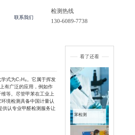
检测热线
联系我们
130-6089-7738
看了还看
学式为C₇H₈。它属于挥发
业上有广泛的应用，例如作
纤维等。尽管甲苯在工业上
家环境检测具备中国计量认
提供认专业甲醛检测服务让
苯检测