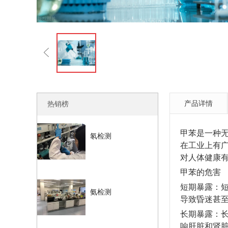
产品详情
热销榜
甲苯是一种无
氡检测
在工业上有
对人体健康
甲苯的危害
短期暴露：
氨检测
导致昏迷甚
长期暴露：
响肝脏和肾